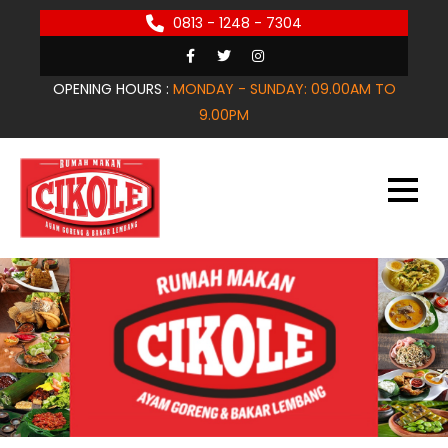
Skip
0813 - 1248 - 7304
to
content
OPENING HOURS :
MONDAY - SUNDAY: 09.00AM TO
9.00PM